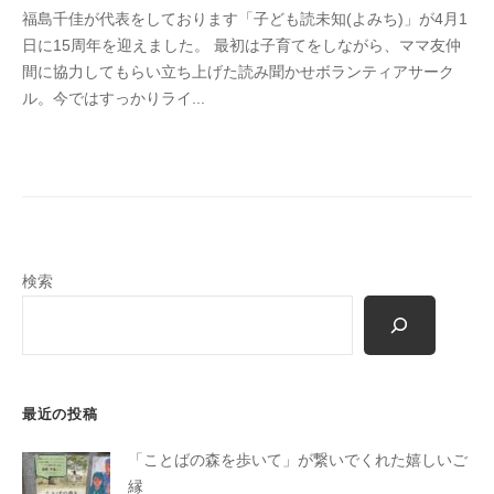
福島千佳が代表をしております「子ども読未知(よみち)」が4月1
k
日に15周年を迎えました。 最初は子育てをしながら、ママ友仲
o
間に協力してもらい立ち上げた読み聞かせボランティアサーク
t
ル。今ではすっかりライ...
o
b
a
n
o
m
o
検索
r
i
-
u
s
最近の投稿
e
r
「ことばの森を歩いて」が繋いでくれた嬉しいご
縁