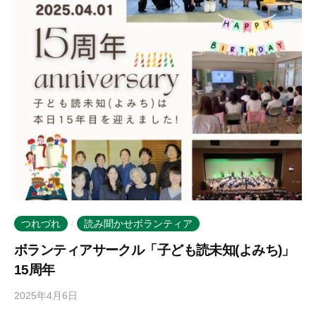
m
o
r
i
-
u
s
e
r
つれづれ
読み聞かせボランティア
/
ボランティアサークル「子ども読未知(よみち)」
15周年
2025年4月6日
b
y