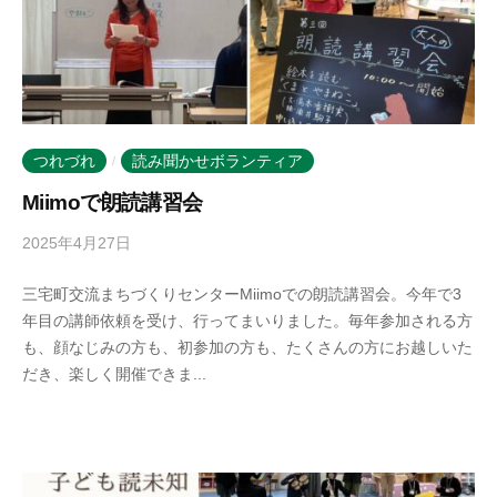
つれづれ
読み聞かせボランティア
/
Miimoで朗読講習会
2025年4月27日
b
y
三宅町交流まちづくりセンターMiimoでの朗読講習会。今年で3
k
年目の講師依頼を受け、行ってまいりました。毎年参加される方
o
も、顔なじみの方も、初参加の方も、たくさんの方にお越しいた
t
だき、楽しく開催できま...
o
b
a
n
o