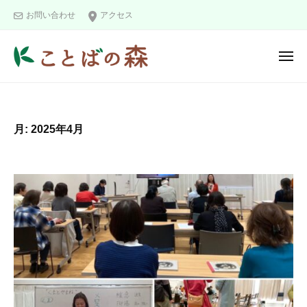
ュ
コ
と
ー
お問い合わせ
アクセス
ン
ば
の
テ
メ
森
ン
ニ
こ
ツ
ュ
ー
と
へ
ば
ス
月:
2025年4月
の
キ
森
ッ
プ