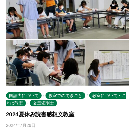
m
o
r
i
-
u
s
e
r
国語力について
教室でのできごと
教室について・こ
/
/
とば教室
文章添削士
/
2024夏休み読書感想文教室
2024年7月29日
b
y