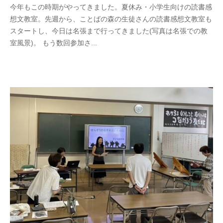
今年もこの時期がやってきました。夏休み・小学生向けの読書感
k
想文教室。先週から、ことばの森の生徒さんの読書感想文教室も
o
スタートし、今日は名張まで行ってきました(写真は名張での教
t
室風景)。 もう数回参加さ...
o
b
a
n
o
m
o
r
i
-
u
s
e
r