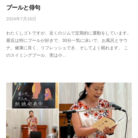
プールと俳句
2024年7月16日
b
y
わたくしゴトですが、近くのジムで定期的に運動をしています。
k
最近は特にプールが好きで、30分一気に泳いで、お風呂とサウ
o
ナ。健康に良く、リフレッシュでき、そしてよく眠れます。 こ
t
のスイミングプール、実は小...
o
b
a
n
o
m
o
r
i
-
u
s