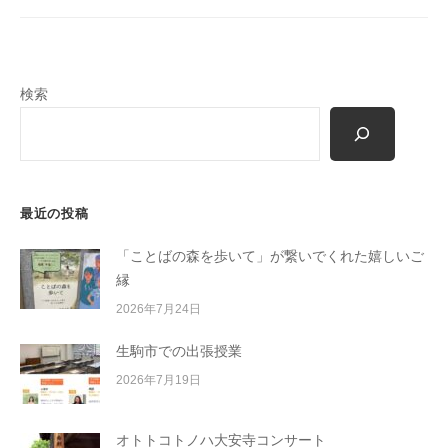
n
o
m
o
検索
r
i
-
u
s
最近の投稿
e
r
「ことばの森を歩いて」が繋いでくれた嬉しいご
縁
2026年7月24日
生駒市での出張授業
2026年7月19日
オトトコトノハ大安寺コンサート