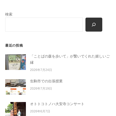
m
o
検索
r
i
-
u
s
最近の投稿
e
r
「ことばの森を歩いて」が繋いでくれた嬉しいご
縁
2026年7月24日
生駒市での出張授業
2026年7月19日
オトトコトノハ大安寺コンサート
2026年6月7日