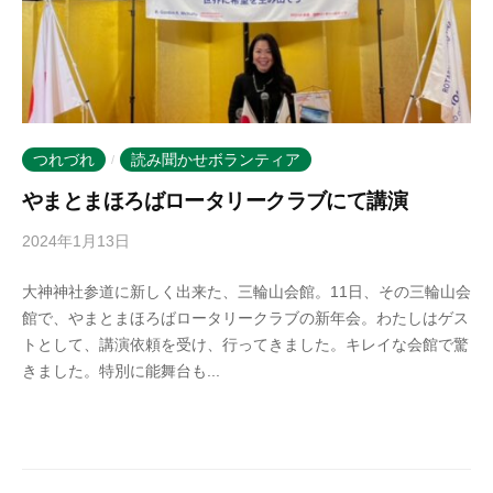
つれづれ
読み聞かせボランティア
/
やまとまほろばロータリークラブにて講演
2024年1月13日
b
y
大神神社参道に新しく出来た、三輪山会館。11日、その三輪山会
k
館で、やまとまほろばロータリークラブの新年会。わたしはゲス
o
トとして、講演依頼を受け、行ってきました。キレイな会館で驚
t
きました。特別に能舞台も...
o
b
a
n
o