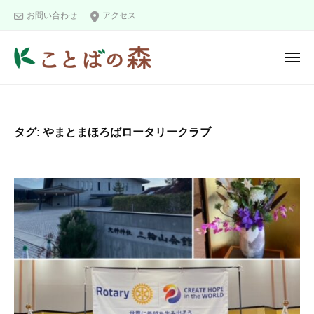
ュ
コ
と
ー
お問い合わせ
アクセス
ン
ば
の
テ
メ
森
ン
ニ
こ
ツ
ュ
ー
と
へ
ば
ス
タグ:
やまとまほろばロータリークラブ
の
キ
森
ッ
プ