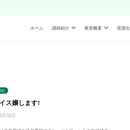
ホーム
講師紹介
教室概要
受講生
づれ
イス嬢します!
年3月31日
b
y