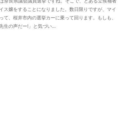
日は奈良県議会議員選挙ですね。そこで、とある立候補者
k
イス嬢をすることになりました。数日限りですが、マイ
o
って、桜井市内の選挙カーに乗って回ります。もしも、
t
先生の声だー!」と気づい...
o
b
a
n
o
m
o
r
i
-
u
s
e
r