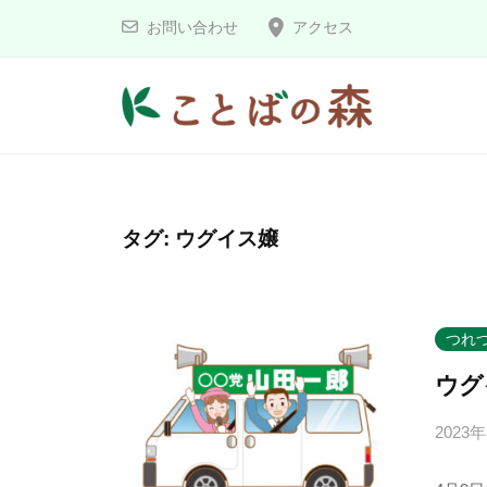
コ
と
お問い合わせ
アクセス
ン
ば
の
テ
森
ン
こ
ツ
へ
と
ス
ば
タグ:
ウグイス嬢
キ
の
ッ
森
プ
つれ
ウグ
2023