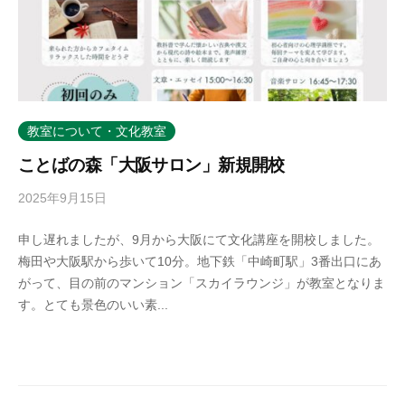
教室について・文化教室
ことばの森「大阪サロン」新規開校
2025年9月15日
b
y
申し遅れましたが、9月から大阪にて文化講座を開校しました。
k
梅田や大阪駅から歩いて10分。地下鉄「中崎町駅」3番出口にあ
o
がって、目の前のマンション「スカイラウンジ」が教室となりま
t
す。とても景色のいい素...
o
b
a
n
o