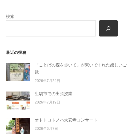
m
o
検索
r
i
-
u
s
最近の投稿
e
r
「ことばの森を歩いて」が繋いでくれた嬉しいご
縁
2026年7月24日
生駒市での出張授業
2026年7月19日
オトトコトノハ大安寺コンサート
2026年6月7日