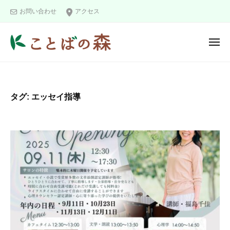
ュ
コ
と
ー
お問い合わせ
アクセス
ン
ば
の
テ
メ
森
ン
ニ
こ
ツ
ュ
ー
と
へ
ば
ス
タグ:
エッセイ指導
の
キ
森
ッ
プ