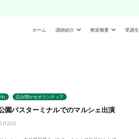
ホーム
講師紹介
教室概要
受講生
づれ
読み聞かせボランティア
/
公園バスターミナルでのマルシェ出演
年1月22日
b
y