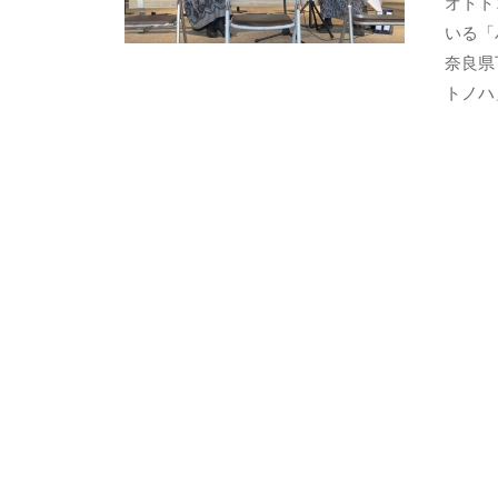
オトト
いる「
奈良県
トノハ