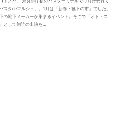
コトノハ。 奈良県庁横のバスターミナルで毎月行われて
k
バスタdeマルシェ」。1月は「新春・靴下の市」でした。
o
下の靴下メーカーが集まるイベント。そこで「オトトコ
t
」として朗読の出演を...
o
b
a
n
o
m
o
r
i
-
u
s
e
r