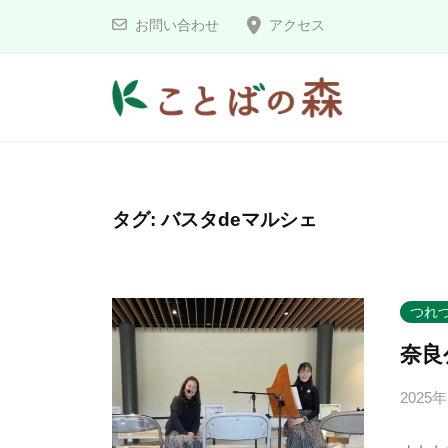
コ
と
お問い合わせ
アクセス
ン
ば
の
テ
森
ン
こ
ツ
へ
と
ス
ば
タグ:
バスタdeマルシェ
キ
の
ッ
森
プ
つれ
奈良
2025