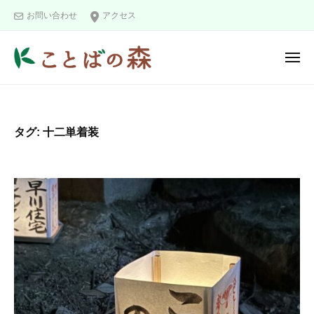
ュ
コ
と
ー
お問い合わせ
アクセス
ン
ば
の
テ
メ
森
ン
ニ
こ
ツ
ュ
ー
と
へ
ば
ス
タグ:
十二単着装
の
キ
森
ッ
プ