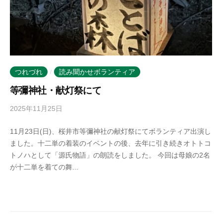
つれづれ
読み聞かせボランティア
/
等彌神社・献灯祭にて
2025年11月25日
b
y
11月23日(日)、桜井市等彌神社の献灯祭にてボランティア出演し
k
ました。十二単の着装のイベントの後、去年に引き続きオトトコ
o
トノハとして「源氏物語」の朗読をしました。 今回は母娘の2名
t
が十二単を着ての舞...
o
b
a
n
o