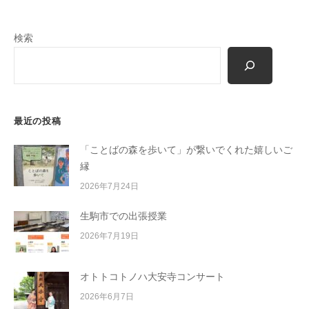
m
o
検索
r
i
-
u
s
最近の投稿
e
r
「ことばの森を歩いて」が繋いでくれた嬉しいご
縁
2026年7月24日
生駒市での出張授業
2026年7月19日
オトトコトノハ大安寺コンサート
2026年6月7日