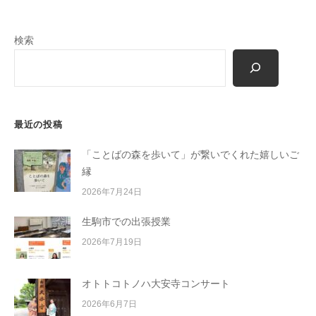
m
o
検索
r
i
-
u
s
最近の投稿
e
r
「ことばの森を歩いて」が繋いでくれた嬉しいご
縁
2026年7月24日
生駒市での出張授業
2026年7月19日
オトトコトノハ大安寺コンサート
2026年6月7日