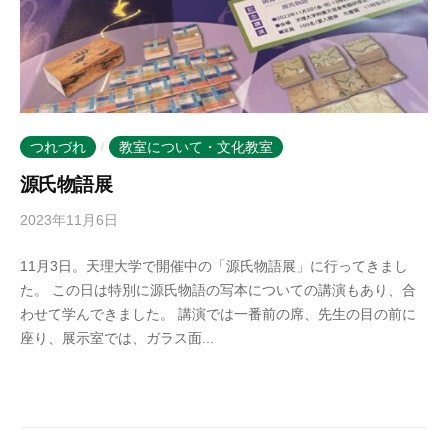
つれづれ
教室について・文化教室
/
源氏物語展
2023年11月6日
b
y
11月3日。天理大学で開催中の「源氏物語展」に行ってきまし
k
た。 この日は特別に源氏物語の写本についての講演もあり、合
o
わせて学んできました。 講演では一番前の席、先生の目の前に
t
座り、展示室では、ガラス面...
o
b
a
n
o