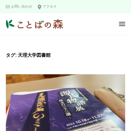
ュ
コ
と
ー
お問い合わせ
アクセス
ン
ば
の
テ
メ
森
ン
ニ
こ
ツ
ュ
ー
と
へ
ば
ス
タグ:
天理大学図書館
の
キ
森
ッ
プ