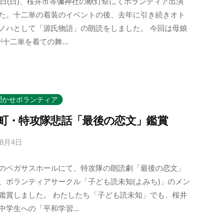
23日(日)、桜井市等彌神社の献灯祭にてボランティア出演
k
た。十二単の着装のイベントの後、去年に引き続きオト
o
ノハとして「源氏物語」の朗読をしました。 今回は母娘
t
が十二単を着ての舞...
o
b
a
n
o
聞かせボランティア
m
町・特攻隊悲話「最後の恋文」鑑賞
o
r
年8月4日
b
i
y
-
のペガサスホールにて、特攻隊の朗読劇「最後の恋文」
k
u
、ボランティアサークル「子ども読未知(よみち)」のメン
o
s
鑑賞しました。 わたしたち「子ども読未知」でも、桜井
t
e
中学生への「平和学習...
o
r
b