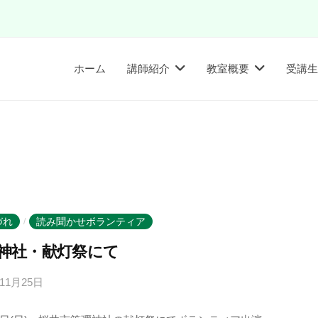
ホーム
講師紹介
教室概要
受講生
づれ
読み聞かせボランティア
/
神社・献灯祭にて
年11月25日
b
y