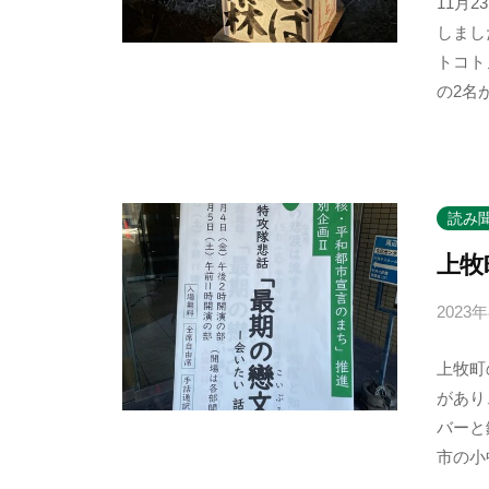
11月
しまし
トコト
の2名
読み
上牧
2023
上牧町
があり
バーと
市の小