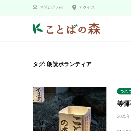
コ
と
お問い合わせ
アクセス
ン
ば
の
テ
森
ン
こ
ツ
へ
と
ス
ば
タグ:
朗読ボランティア
キ
の
ッ
森
プ
つれ
等彌
2025