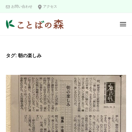
ュ
コ
と
ー
お問い合わせ
アクセス
ン
ば
の
テ
メ
森
ン
ニ
こ
ツ
ュ
ー
と
へ
ば
ス
タグ:
朝の楽しみ
の
キ
森
ッ
プ