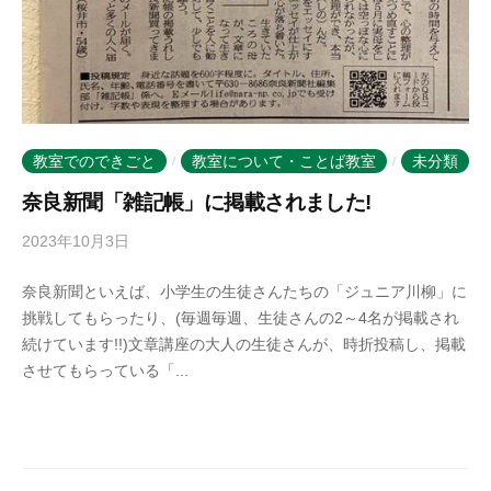
教室でのできごと
教室について・ことば教室
未分類
/
/
奈良新聞「雑記帳」に掲載されました!
2023年10月3日
b
y
奈良新聞といえば、小学生の生徒さんたちの「ジュニア川柳」に
k
挑戦してもらったり、(毎週毎週、生徒さんの2～4名が掲載され
o
続けています!!)文章講座の大人の生徒さんが、時折投稿し、掲載
t
させてもらっている「...
o
b
a
n
o