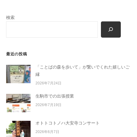
m
o
検索
r
i
-
u
s
最近の投稿
e
r
「ことばの森を歩いて」が繋いでくれた嬉しいご
縁
2026年7月24日
生駒市での出張授業
2026年7月19日
オトトコトノハ大安寺コンサート
2026年6月7日