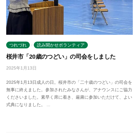
つれづれ
読み聞かせボランティア
/
桜井市「20歳のつどい」の司会をしました
2025年1月13日
b
y
2025年1月13日成人の日。桜井市の「二十歳のつどい」の司会を
k
無事に終えました。参加されたみなさんが、アナウンスにご協力
o
くださいました。素早く席に着き、厳粛に参加いただけて、よい
t
式典になりました。 ...
o
b
a
n
o