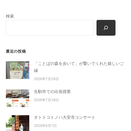
m
o
検索
r
i
-
u
s
最近の投稿
e
r
「ことばの森を歩いて」が繋いでくれた嬉しいご
縁
2026年7月24日
生駒市での出張授業
2026年7月19日
オトトコトノハ大安寺コンサート
2026年6月7日