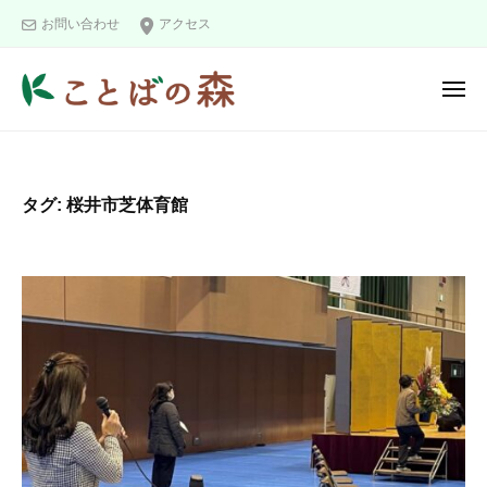
ュ
コ
と
ー
お問い合わせ
アクセス
ン
ば
の
テ
メ
森
ン
ニ
こ
ツ
ュ
ー
と
へ
ば
ス
タグ:
桜井市芝体育館
の
キ
森
ッ
プ