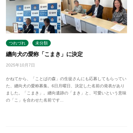
つれづれ
未分類
/
纏向犬の愛称「こまき」に決定
2025年10月7日
b
y
かねてから、「ことばの森」の生徒さんにも応募してもらってい
k
た、纏向犬の愛称募集。6日月曜日、決定した名前の発表があり
o
ました。「こまき」。纏向遺跡の「まき」と、可愛いという意味
t
の「こ」を合わせた名前です...
o
b
a
n
o