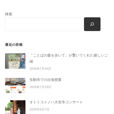
m
o
検索
r
i
-
u
s
最近の投稿
e
r
「ことばの森を歩いて」が繋いでくれた嬉しいご
縁
2026年7月24日
生駒市での出張授業
2026年7月19日
オトトコトノハ大安寺コンサート
2026年6月7日