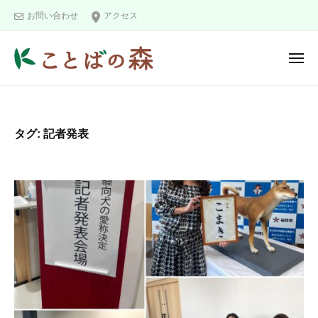
ュ
コ
と
ー
お問い合わせ
アクセス
ン
ば
の
テ
メ
森
ン
ニ
こ
ツ
ュ
ー
と
へ
ば
ス
タグ:
記者発表
の
キ
森
ッ
プ