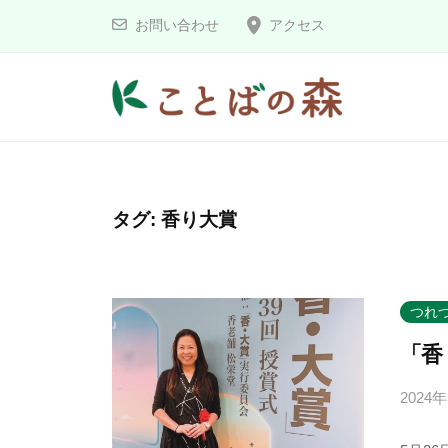
コ
と
お問い合わせ
アクセス
ン
ば
の
テ
森
ン
こ
ツ
へ
と
ス
ば
タグ:
香り大賞
キ
の
ッ
森
プ
つれ
「香
2024