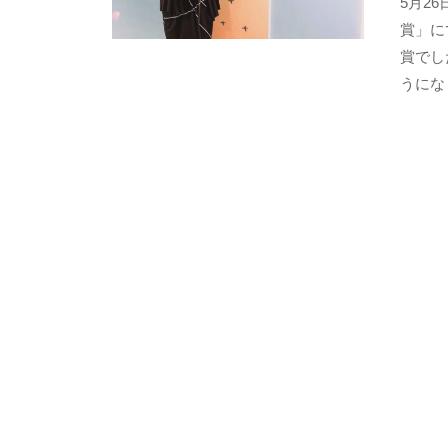
5月2
賞」に
賞でし
うにな