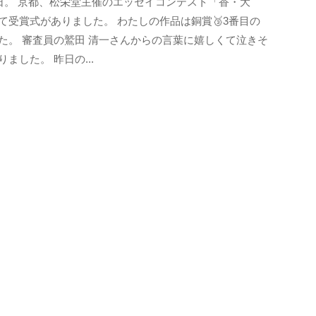
6日。 京都、松栄堂主催のエッセイコンテスト「香・大
k
て受賞式がありました。 わたしの作品は銅賞🥉3番目の
o
た。 審査員の鷲田 清一さんからの言葉に嬉しくて泣きそ
t
りました。 昨日の...
o
b
a
n
o
m
o
r
i
-
u
s
e
r