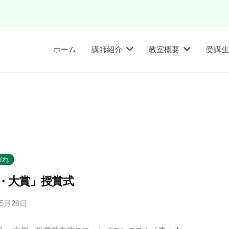
ホーム
講師紹介
教室概要
受講生
づれ
・大賞」授賞式
年5月28日
b
y