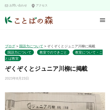
ュ
コ
と
ー
お問い合わせ
アクセス
ン
ば
の
テ
メ
森
ン
ニ
こ
ツ
ュ
ー
と
へ
ば
ス
ブログ
>
国語力について
>
ぞくぞくとジュニア川柳に掲載
の
キ
国語力について
教室でのできごと
教室について・こ
/
/
森
ッ
とば教室
プ
ぞくぞくとジュニア川柳に掲載
2023年8月23日
b
y
k
o
t
o