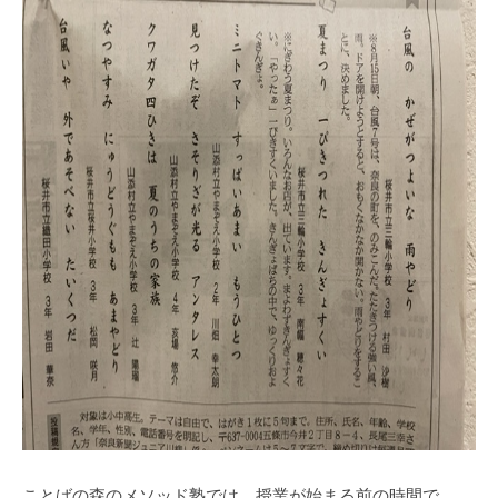
b
a
n
o
m
o
r
i
-
u
s
e
r
ことばの森のメソッド塾では、授業が始まる前の時間で、