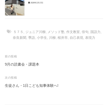
2026年2月17日
５７５
,
ジュニア川柳
,
メソッド塾
,
作文教室
,
俳句
,
国語力
,
奈良新聞
,
季語
,
小学生
,
川柳
,
桜井市
,
自己表現
,
表現力
投
前の投稿
稿
9月の読書会・課題本
ナ
ビ
次の投稿
ゲ
生徒さん・1日こども知事体験へ!
ー
シ
ョ