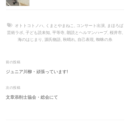
オトトコトノハ
,
くまとやまねこ
,
コンサート出演
,
まほろば
芸術ラボ
,
子ども読未知
,
平等寺
,
朗読とヘルマンハープ
,
桜井市
,
海のはじまり
,
源氏物語
,
秋晴れ
,
自己表現
,
蜘蛛の糸
投
前の投稿
稿
ジュニア川柳・頑張っています!
ナ
ビ
次の投稿
ゲ
文章添削士協会・総会にて
ー
シ
ョ
ン