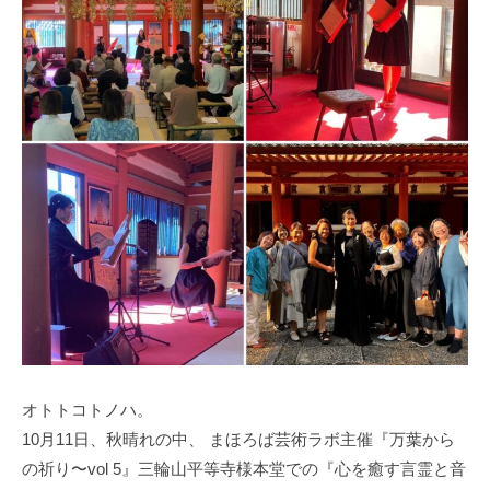
オトトコトノハ。
10月11日、秋晴れの中、 まほろば芸術ラボ主催『万葉から
の祈り〜vol 5』三輪山平等寺様本堂での『心を癒す言霊と音