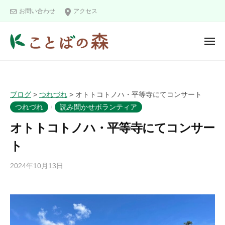
ュ
コ
と
ー
お問い合わせ
アクセス
ン
ば
の
テ
メ
森
ン
ニ
こ
ツ
ュ
ー
と
へ
ば
ス
ブログ
>
つれづれ
>
オトトコトノハ・平等寺にてコンサート
の
キ
つれづれ
読み聞かせボランティア
/
森
ッ
オトトコトノハ・平等寺にてコンサー
プ
ト
2024年10月13日
b
y
k
o
t