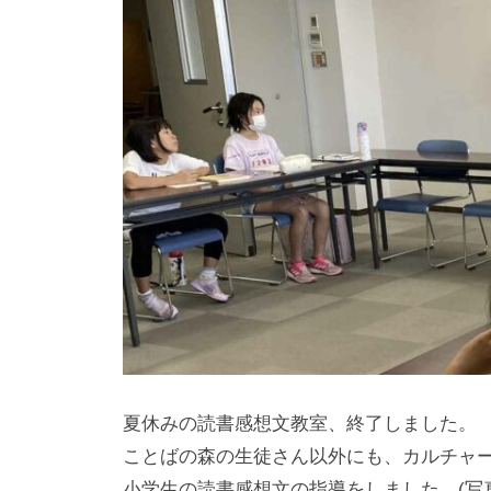
t
o
b
a
n
o
m
o
r
i
-
u
s
e
r
夏休みの読書感想文教室、終了しました。
ことばの森の生徒さん以外にも、カルチャ
小学生の読書感想文の指導をしました。(写