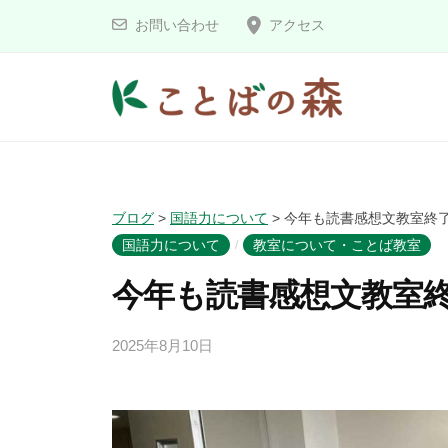
コ
と
お問い合わせ
アクセス
ン
ば
の
テ
森
ン
こ
ツ
へ
と
ス
ば
ブログ
>
国語力について
>
今年も読書感想文教室終
キ
の
国語力について
教室について・ことば教室
/
ッ
森
プ
今年も読書感想文教室
2025年8月10日
b
y
k
o