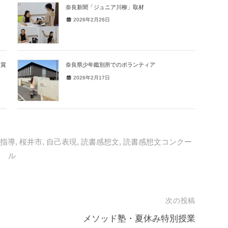
奈良新聞「ジュニア川柳」取材
2026年2月26日
受賞
奈良県少年鑑別所でのボランティア
2026年2月17日
,
指導
,
桜井市
,
自己表現
,
読書感想文
,
読書感想文コンクー
ル
次の投稿
メソッド塾・夏休み特別授業