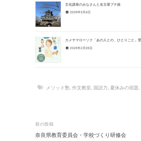
文化講座のみなさんと名古屋プチ旅
2026年3月4日
カメヤマローソク「あの人との、ひとりごと」
2026年2月26日
メソッド塾
,
作文教室
,
国語力
,
夏休みの宿題
投
前の投稿
稿
奈良県教育委員会・学校づくり研修会