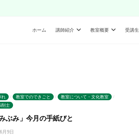
ホーム
講師紹介
教室概要
受講生
づれ
教室でのできごと
教室について・文化教室
/
/
/
添削士
みぶみ」今月の手紙びと
年6月9日
b