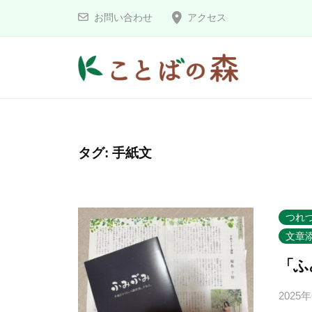
コ
と
お問い合わせ
アクセス
ン
ば
の
テ
森
ン
こ
ツ
へ
と
ス
ば
タグ:
手紙文
キ
の
ッ
森
プ
つれ
文章
「ふ
2025