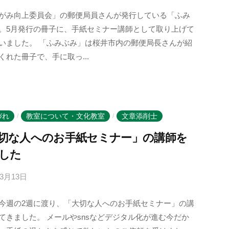
y
がみ向上委員会」の郵便局員さんが発行している「ふみ
k
。5月発行の冊子に、手紙セミナー講師として取り上げて
o
いました。 「ふみぶみ」は桜井市内の郵便局長さんが紹
t
くれた冊子で、手に取っ...
o
b
a
n
o
づれ
教室について・文化教室
文章添削士
/
/
m
切な人へのお手紙セミナー」の講師を
o
した
r
i
年3月13日
b
-
y
u
今週の2週に渡り、「大切な人へのお手紙セミナー」の講
k
s
てきました。 メールやsnsなどデジタル化が進む今だか
o
e