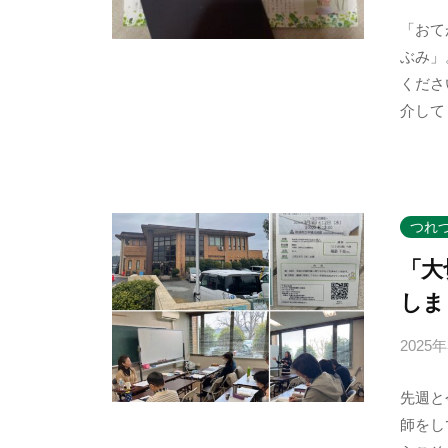
「おて
ぶみ」
くださ
介して
つれ
「大
しま
2025
先週と
師をし