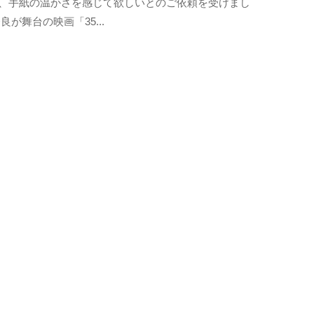
、手紙の温かさを感じて欲しいとのご依頼を受けまし
t
r
良が舞台の映画「35...
o
b
a
n
o
m
o
r
i
-
u
s
e
r