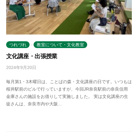
つれづれ
教室について・文化教室
/
文化講座・出張授業
2024年9月20日
b
y
毎月第1・3木曜日は、ことばの森・文化講座の日です。いつもは
k
桜井駅前のビルで行っていますが、今回JR奈良駅前の奈良信用
o
金庫さんの施設をお借りして実施しました。 実は文化講座の生
t
徒さんは、奈良市内や大阪...
o
b
a
n
o