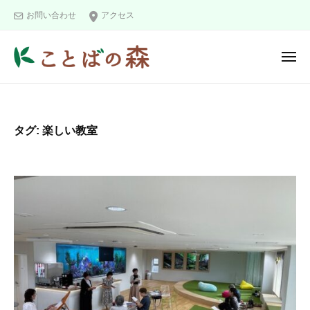
ュ
コ
と
ー
お問い合わせ
アクセス
ン
ば
の
テ
メ
森
ン
ニ
こ
ツ
ュ
ー
と
へ
ば
ス
タグ:
楽しい教室
の
キ
森
ッ
プ