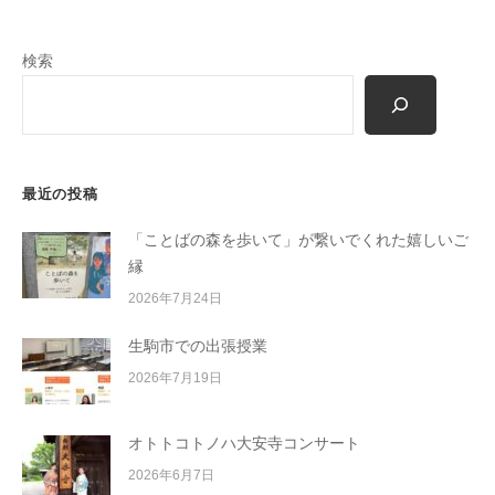
m
o
検索
r
i
-
u
s
最近の投稿
e
r
「ことばの森を歩いて」が繋いでくれた嬉しいご
縁
2026年7月24日
生駒市での出張授業
2026年7月19日
オトトコトノハ大安寺コンサート
2026年6月7日