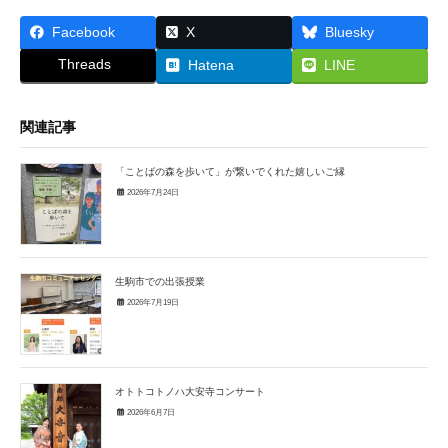
Facebook
X
Bluesky
Threads
Hatena
LINE
関連記事
「ことばの森を歩いて」が繋いでくれた嬉しいご縁
2026年7月24日
生駒市での出張授業
2026年7月19日
オトトコトノハ大安寺コンサート
2026年6月7日