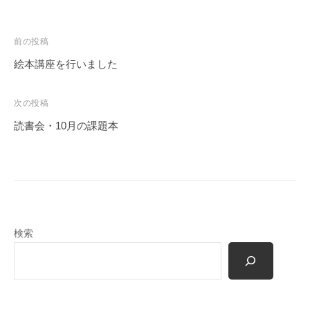
投
前の投稿
稿
絵本講座を行いました
ナ
ビ
次の投稿
ゲ
読書会・10月の課題本
ー
シ
ョ
ン
検索