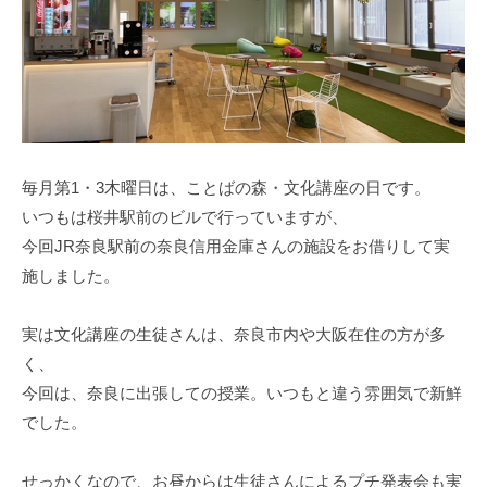
a
n
o
m
o
r
i
毎月第1・3木曜日は、ことばの森・文化講座の日です。
-
いつもは桜井駅前のビルで行っていますが、
u
今回JR奈良駅前の奈良信用金庫さんの施設をお借りして実
s
施しました。
e
r
実は文化講座の生徒さんは、奈良市内や大阪在住の方が多
く、
今回は、奈良に出張しての授業。いつもと違う雰囲気で新鮮
でした。
せっかくなので、お昼からは生徒さんによるプチ発表会も実