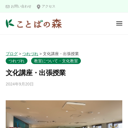
ュ
コ
と
ー
お問い合わせ
アクセス
ン
ば
の
テ
メ
森
ン
ニ
こ
ツ
ュ
ー
と
へ
ば
ス
ブログ
>
つれづれ
>
文化講座・出張授業
の
キ
つれづれ
教室について・文化教室
/
森
ッ
文化講座・出張授業
プ
2024年9月20日
b
y
k
o
t
o
b