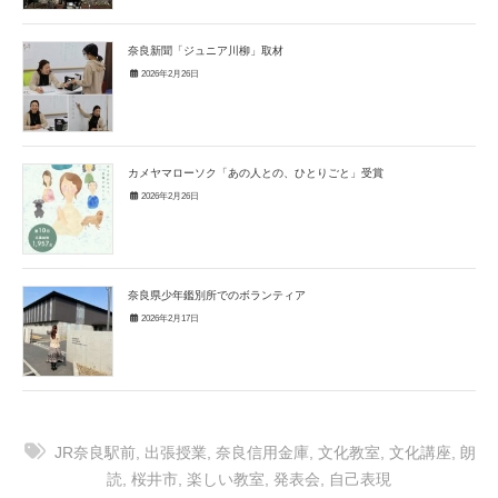
奈良新聞「ジュニア川柳」取材
2026年2月26日
カメヤマローソク「あの人との、ひとりごと」受賞
2026年2月26日
奈良県少年鑑別所でのボランティア
2026年2月17日
JR奈良駅前
,
出張授業
,
奈良信用金庫
,
文化教室
,
文化講座
,
朗
読
,
桜井市
,
楽しい教室
,
発表会
,
自己表現