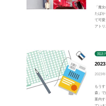
「魔女
たばか
て可愛
アトリ
国語
20
2023
もうす
森」で
案内す
ています