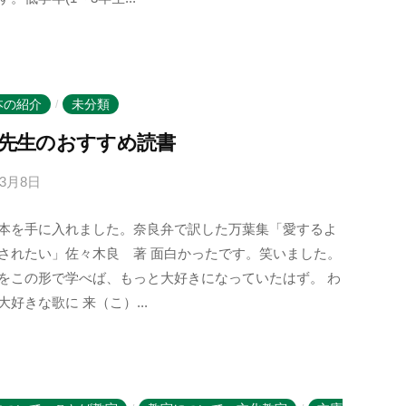
r
b
a
n
o
本の紹介
未分類
/
m
先生のおすすめ読書
o
r
年3月8日
b
i
y
-
本を手に入れました。奈良弁で訳した万葉集「愛するよ
k
u
されたい」佐々木良 著 面白かったです。笑いました。
o
s
をこの形で学べば、もっと大好きになっていたはず。 わ
t
e
大好きな歌に 来（こ）...
o
r
b
a
n
o