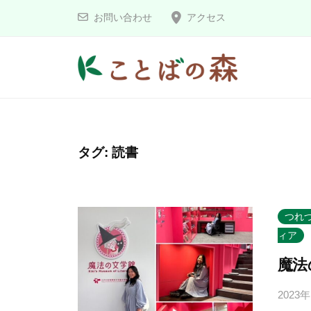
コ
と
お問い合わせ
アクセス
ン
ば
の
テ
森
ン
こ
ツ
へ
と
ス
ば
タグ:
読書
キ
の
ッ
森
プ
つれ
ィア
魔法
2023