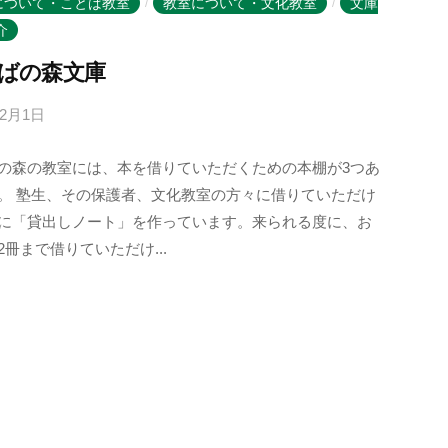
について・ことば教室
教室について・文化教室
文庫
/
/
m
介
o
ばの森文庫
r
i
年2月1日
b
-
y
u
の森の教室には、本を借りていただくための本棚が3つあ
k
s
。 塾生、その保護者、文化教室の方々に借りていただけ
o
e
に「貸出しノート」を作っています。来られる度に、お
t
r
2冊まで借りていただけ...
o
b
a
n
o
m
o
r