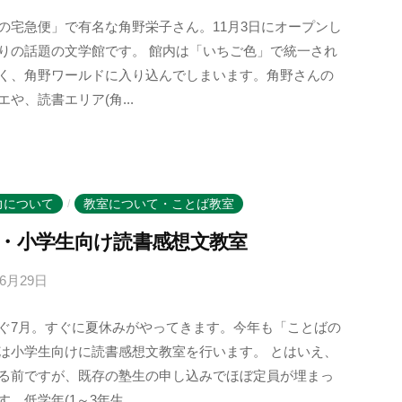
y
の宅急便」で有名な角野栄子さん。11月3日にオープンし
k
りの話題の文学館です。 館内は「いちご色」で統一され
o
く、角野ワールドに入り込んでしまいます。角野さんの
t
エや、読書エリア(角...
o
b
a
n
o
力について
教室について・ことば教室
/
m
23・小学生向け読書感想文教室
o
r
年6月29日
b
i
y
-
ぐ7月。すぐに夏休みがやってきます。今年も「ことばの
k
u
は小学生向けに読書感想文教室を行います。 とはいえ、
o
s
る前ですが、既存の塾生の申し込みでほぼ定員が埋まっ
t
e
。低学年(1～3年生...
o