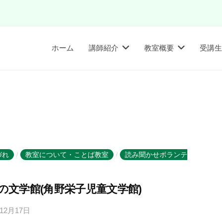
ホーム
講師紹介
教室概要
受講生
づれ
教室について・ことば教室
読み聞かせボランテ
/
/
の文学館(角野栄子児童文学館)
年12月17日
b