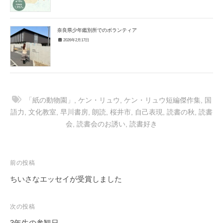
奈良県少年鑑別所でのボランティア
2026年2月17日
「紙の動物園」
,
ケン・リュウ
,
ケン・リュウ短編傑作集
,
国
語力
,
文化教室
,
早川書房
,
朗読
,
桜井市
,
自己表現
,
読書の秋
,
読書
会
,
読書会のお誘い
,
読書好き
投
前の投稿
稿
ちいさなエッセイが受賞しました
ナ
ビ
次の投稿
ゲ
3年生の参観日