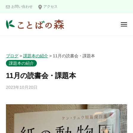
ュ
コ
と
ー
お問い合わせ
アクセス
ン
ば
の
テ
メ
森
ン
ニ
こ
ツ
ュ
ー
と
へ
ば
ス
ブログ
>
課題本の紹介
>
11月の読書会・課題本
の
キ
課題本の紹介
森
ッ
11月の読書会・課題本
プ
2023年10月20日
b
y
k
o
t
o
b