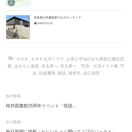
奈良県少年鑑別所でのボランティア
2026年2月17日
ＮＨＫ
,
ＮＨＫ大河ドラマ
,
お茶と宇治のまち歴史公園交流
館
,
まひろと道長
,
光る君へ
,
光る君へ 宇治 大河ドラマ展
,
宇
治
,
往復書簡
,
朗読
,
桜井市
,
自己表現
投
前の投稿
稿
桜井図書館25周年イベント「怪談」
ナ
ビ
次の投稿
ゲ
毎日新聞に掲載「おじいちゃん聞いてよプロジェクト」