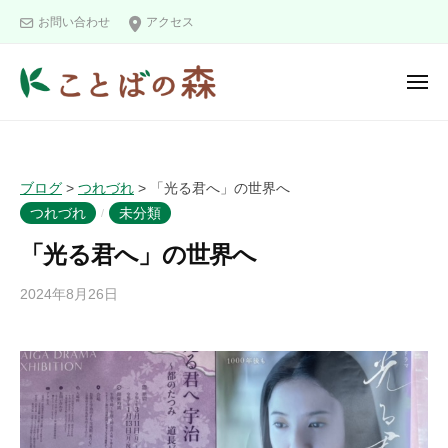
ュ
コ
と
ー
お問い合わせ
アクセス
ン
ば
の
テ
メ
森
ン
ニ
こ
ツ
ュ
ー
と
へ
ば
ス
ブログ
>
つれづれ
>
「光る君へ」の世界へ
の
キ
つれづれ
未分類
/
森
ッ
「光る君へ」の世界へ
プ
2024年8月26日
b
y
k
o
t
o
b