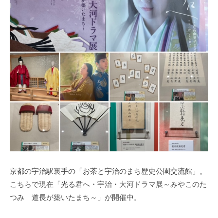
a
n
o
m
o
r
i
-
u
s
e
r
京都の宇治駅裏手の「お茶と宇治のまち歴史公園交流館」。
こちらで現在「光る君へ・宇治・大河ドラマ展～みやこのた
つみ 道長が築いたまち～」が開催中。